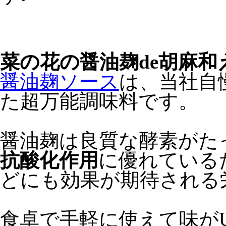
菜の花の醤油麹de胡麻和
醤油麹ソース
は、当社自
た超万能調味料です。
醤油麹は良質な酵素がた
抗酸化作用
に優れている
どにも効果が期待される
食卓で手軽に使えて味が