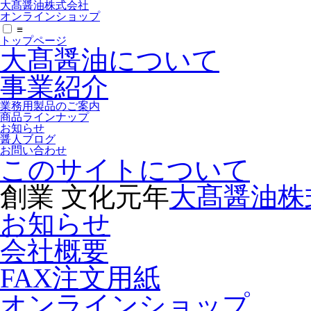
大髙醤油株式会社
オンラインショップ
≡
トップページ
大髙醤油について
事業紹介
業務用製品のご案内
商品ラインナップ
お知らせ
醤人ブログ
お問い合わせ
このサイトについて
創業 文化元年
大髙醤油株
お知らせ
会社概要
FAX注文用紙
オンラインショップ