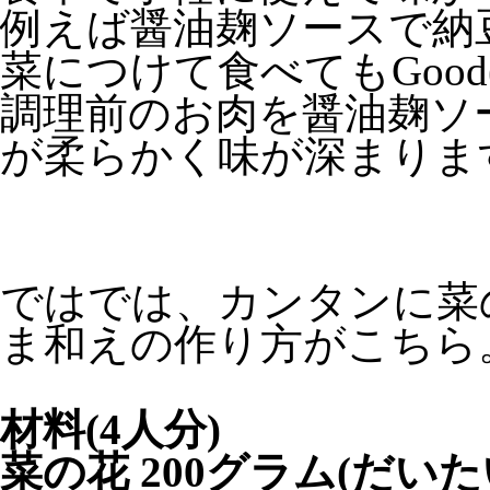
例えば醤油麹ソースで納
菜につけて食べてもGood(^
調理前のお肉を醤油麹ソ
が柔らかく味が深まりま
ではでは、カンタンに菜
ま和えの作り方がこちら
材料(4人分)
菜の花 200グラム(だい