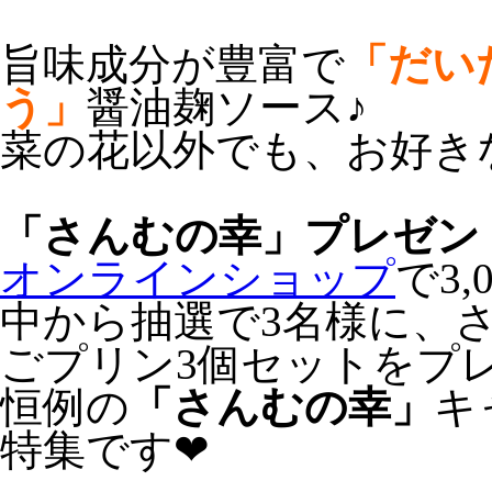
旨味成分が豊富で
「だい
う」
醤油麹ソース♪
菜の花以外でも、お好き
「さんむの幸」プレゼン
オンラインショップ
で3
中から抽選で3名様に、さわ
ごプリン3個セットをプ
恒例の
「さんむの幸」
キ
特集です❤︎