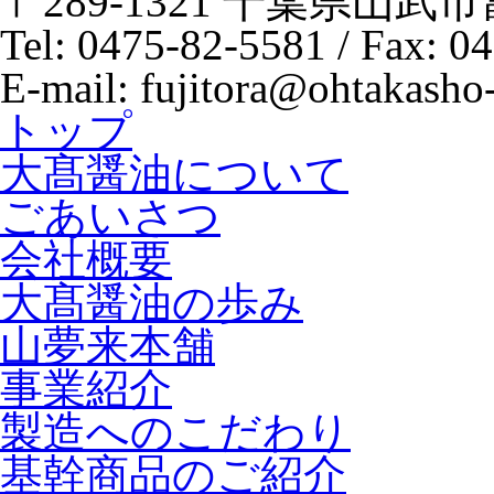
〒289-1321 千葉県山武市
Tel: 0475-82-5581 / Fax: 0
E-mail: fujitora@ohtakasho-
トップ
大髙醤油について
ごあいさつ
会社概要
大髙醤油の歩み
山夢来本舗
事業紹介
製造へのこだわり
基幹商品のご紹介