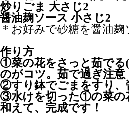
炒りごま 大さじ2
醤油麹ソース 小さじ2
＊お好みで砂糖を醤油麹
作り方
①菜の花をさっと茹でる
のがコツ。茹で過ぎ注意
②すり鉢でごまをすり、
③水けを切った①の菜の花
和えて、完成です！